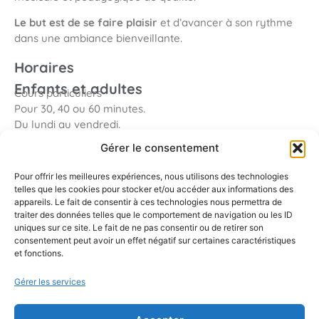
Le but est de se faire plaisir
et d’avancer à son rythme
dans une ambiance bienveillante.
Horaires
Enfants et adultes
Cours particuliers
Pour 30, 40 ou 60 minutes.
Du lundi au vendredi.
Gérer le consentement
Pour offrir les meilleures expériences, nous utilisons des technologies
telles que les cookies pour stocker et/ou accéder aux informations des
appareils. Le fait de consentir à ces technologies nous permettra de
UP Rosny Sous Bois
traiter des données telles que le comportement de navigation ou les ID
26, Rue Edouard Beaulieu
uniques sur ce site. Le fait de ne pas consentir ou de retirer son
93110 Rosny Sous Bois
consentement peut avoir un effet négatif sur certaines caractéristiques
et fonctions.
Gérer les services
up.rosny@gmail.com
Mentions Légales